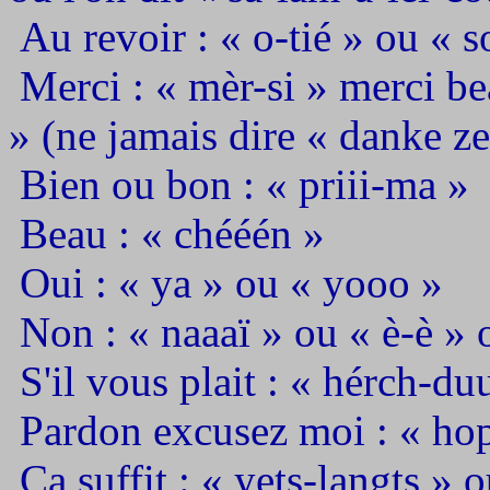
Au revoir : « o-tié » ou « s
Merci : « mèr-si » merci be
» (ne jamais dire « danke ze
Bien ou bon : « priii-ma »
Beau : « chééén »
Oui : « ya » ou « yooo »
Non : « naaaï » ou « è-è » 
S'il vous plait : « hérch-du
Pardon excusez moi : « hop
Ca suffit : « yets-langts » 