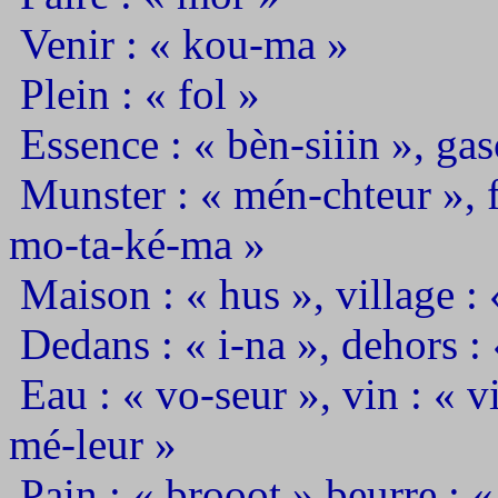
Venir : « kou-ma »
Plein : « fol »
Essence : « bèn-siiin », gas
Munster : « mén-chteur », 
mo-ta-ké-ma »
Maison : « hus », village : «
Dedans : « i-na », dehors : 
Eau : « vo-seur », vin : « viii
mé-leur »
Pain : « brooot » beurre : «