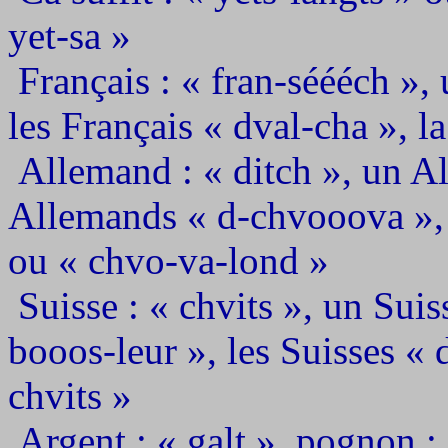
yet-sa »
Français : « fran-séééch », 
les Français « dval-cha », la
Allemand : « ditch », un A
Allemands « d-chvooova », 
ou « chvo-va-lond »
Suisse : « chvits », un Suis
booos-leur », les Suisses « d
chvits »
Argent : « galt », pognon :