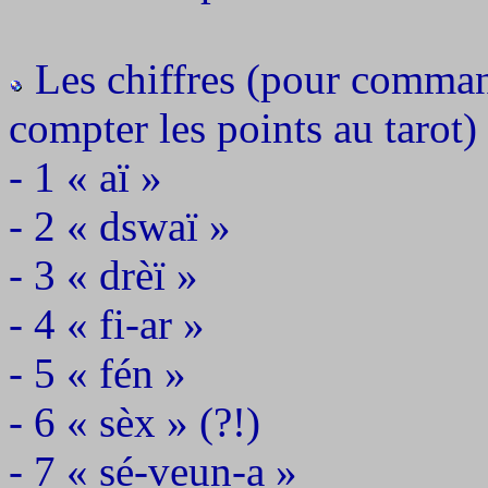
Les chiffres (pour comman
compter les points au tarot) 
- 1 « aï »
- 2 « dswaï »
- 3 « drèï »
- 4 « fi-ar »
- 5 « fén »
- 6 « sèx » (?!)
- 7 « sé-veun-a »