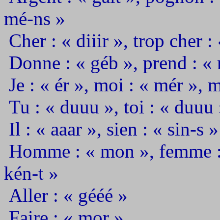
mé-ns »
Cher : « diiir », trop cher : 
Donne : « géb », prend : «
Je : « ér », moi : « mér », 
Tu : « duuu », toi : « duuu »
Il : « aaar », sien : « sin-s »
Homme : « mon », femme : « 
kén-t »
Aller : « gééé »
Faire : « mor »