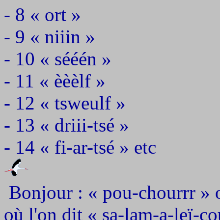
- 8 « ort »
- 9 « niiin »
- 10 « sééén »
- 11 « èèèlf »
- 12 « tsweulf »
- 13 « driii-tsé »
- 14 « fi-ar-tsé » etc
Bonjour : « pou-chourrr » 
où l'on dit « sa-lam-a-leï-c